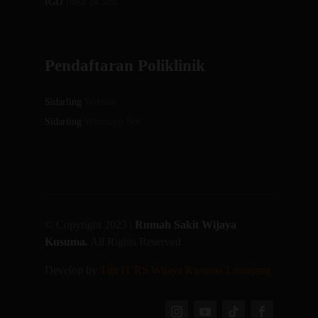
IGD
Buka 24 Jam
Pendaftaran Poliklinik
Sidarling
Website
Sidarling
Whatsapp Bot
© Copyright 2023 |
Rumah Sakit Wijaya
Kusuma
.
All Rights Reserved
Develop by
Tim IT RS Wijaya Kusuma Lumajang