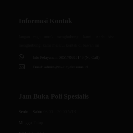
Informasi Kontak
Jangan ragu untuk menghubungi kami, Anda bisa
menghubungi kami melalui kontak di bawah ini :

Info Pelayanan: 085179695149 (No Call)

Email:
admin@rswijayakusuma.id
Jam Buka Poli Spesialis
Senin – Sabtu
06.00 – 20.00 WIB
Minggu
Tutup