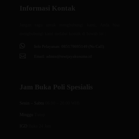
Informasi Kontak
Jangan ragu untuk menghubungi kami, Anda bisa
menghubungi kami melalui kontak di bawah ini :

Info Pelayanan: 085179695149 (No Call)

Email:
admin@rswijayakusuma.id
Jam Buka Poli Spesialis
Senin – Sabtu
06.00 – 20.00 WIB
Minggu
Tutup
IGD
Buka 24 Jam