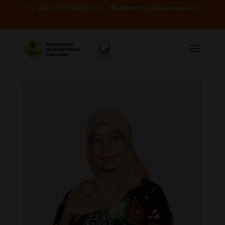
Call IGD (0334) 881791
admin@rswijayakusuma.id