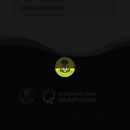
JADWAL PRAKTEK
JL. Ahmad Yani, No.149, Kabupaten Lumajang